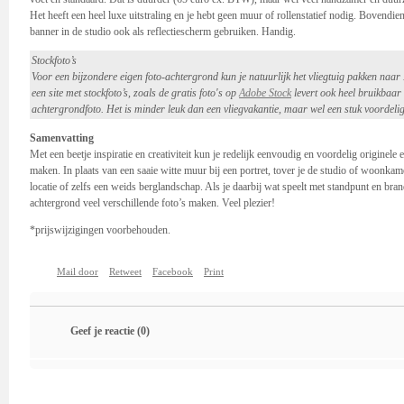
Het heeft een heel luxe uitstraling en je hebt geen muur of rollenstatief nodig. Bovendie
banner in de studio ook als reflectiescherm gebruiken. Handig.
Stockfoto’s
Voor een bijzondere eigen foto-achtergrond kun je natuurlijk het vliegtuig pakken na
een site met stockfoto’s, zoals de gratis foto's op
Adobe Stock
levert ook heel bruikbaar
achtergrondfoto. Het is minder leuk dan een vliegvakantie, maar wel een stuk voordelig
Samenvatting
Met een beetje inspiratie en creativiteit kun je redelijk eenvoudig en voordelig originele
maken. In plaats van een saaie witte muur bij een portret, tover je de studio of woonkam
locatie of zelfs een weids berglandschap. Als je daarbij wat speelt met standpunt en bra
achtergrond veel verschillende foto’s maken. Veel plezier!
*prijswijzigingen voorbehouden.
Mail door
Retweet
Facebook
Print
Geef je reactie
(0)