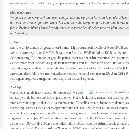
werkafstanden van 1 tot 2 meter, een prima scherpte-indruk. De foto moet dan natuurlijk
Matrixmontage
Wil je een onderwerp toch met een redelijk resolutie op groot formaat laten afdrukken,
dan van een enkele opname. Maak dan van dat onderwerp een panorama met horizonta
foto’s. Probeer hierbij korte brandpunten en extreme beeldhoeken te vermijden voor ee
in Photoshop.
• Kleur
Een foto uit je camera of geëxporteerd vanuit Lightroom heeft sRGB of AdobeRGB als k
werken daarentegen met CMYK. Je kunt een foto als sRGB of AdobeRGB aanleveren, m
kleuromzetting. Bij fotopapier gaat dat prima, maar als het afdrukmateriaal iets ‘exotische
kleuren meer voorspelbaar als je de kleuromzetting zelf in Photoshop doet. Dit doe je op 
op kunt vragen bij de afdrukcentrale. Reclameland werkt met ISO Coated v2 300% (ECI)
omzetting alleen bij foto’s met verzadigde kleuren, verschil zien tussen RGB en CMYK.
vervolgens nog iets corrigeren, voordat je het bestand uploadt.
Praktijk
Met bovenstaande informatie in de fototas zijn we zelf
een uurtje in de binnenstad foto’s gaan nemen. Het is leuk om te merken dat wanneer je
oude centrum loopt, je allerlei leuke thema’s ziet. Vervallen muren, bijzondere deuren, rol
begroeiing. Verlies tijdens het fotograferen niet het ‘life size’-aspect uit het oog (rolmaa
geneigd te close-up te werken. We hebben foto’s genomen zoals hierboven beschreven e
ongeveer 25 euro (ex. BTW) per stuk spandoeken van 100 bij 150 cm laten maken. Als 
banner van 100 cm bij 210cm besteld (klik
hier
). Dit is hetzelfde afdrukmateriaal, maar
voet en standaard. Dat is duurder (65 euro ex. BTW), maar wel veel handzamer en duu