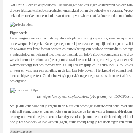
Natuurlijk. Geen enkel probleem. Het toevoegen van een eigen achtergrond aan een foto
diverse fabrikanten hebben producten ontwikkeld om in die behoefte te voorzien. Vroege
bekendere merken met een leuk assortiment opvouwbare textielachtergronden met ‘urban
Eigen werk
De achtergronden van Lastolite zijn dubbelzijdig en handig in gebruik, maar ze zijn niet 
onderwerpen is beperkt. Reden genoeg om te kijken wat de mogelijkheden zijn om zelf 
de opkomst van large format printers en ontwikkeling van outdoor printmedia is het te
vrijetijdsfotograaf helemaal niet meer zo moeilijk om foto’s groot én duurzaam af te dr
we via internet (
Reclameland
) een panorama af laten drukken op een vinyl spandoek (B
waterbestendig) met een formaat van 300 bij 150 cm (prijs ca. 70 euro incl. BTW) en d
in weer en wind aan een schutting in de tuin (zie foto boven). Het kreukt of scheurt niet,
kleuren blijven perfect. Omdat het vinyloppervlak nagenoeg mat is, is dit materiaal dus p
achtergrond.
Een eigen foto op een vinyl spandoek (510 grams) van 150x100cm a
Stel je dus eens voor dat je ergens in de buurt een prachtige graffiti-wand hebt, maar nie
veld wilt staan, maak er dan een foto van en laat die op het gewenste formaat afdrukken
achtergrond wordt netjes in een koker afgeleverd en je kunt hem in die hoedanigheid o
hoe je het spandoek af laat werken (ogen, tunnelzoom) hang je het doek tegen een muur o
Personaliseren