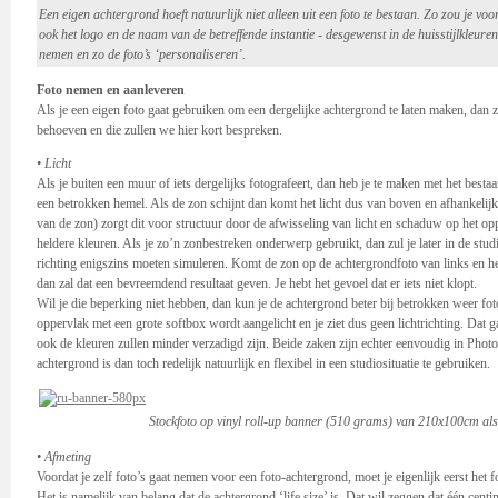
Een eigen achtergrond hoeft natuurlijk niet alleen uit een foto te bestaan. Zo zou je voor
ook het logo en de naam van de betreffende instantie - desgewenst in de huisstijlkleure
nemen en zo de foto’s ‘personaliseren’.
Foto nemen en aanleveren
Als je een eigen foto gaat gebruiken om een dergelijke achtergrond te laten maken, dan z
behoeven en die zullen we hier kort bespreken.
• Licht
Als je buiten een muur of iets dergelijks fotografeert, dan heb je te maken met het bestaa
een betrokken hemel. Als de zon schijnt dan komt het licht dus van boven en afhankelijk
van de zon) zorgt dit voor structuur door de afwisseling van licht en schaduw op het o
heldere kleuren. Als je zo’n zonbestreken onderwerp gebruikt, dan zul je later in de stu
richting enigszins moeten simuleren. Komt de zon op de achtergrondfoto van links en heb 
dan zal dat een bevreemdend resultaat geven. Je hebt het gevoel dat er iets niet klopt.
Wil je die beperking niet hebben, dan kun je de achtergrond beter bij betrokken weer fot
oppervlak met een grote softbox wordt aangelicht en je ziet dus geen lichtrichting. Dat g
ook de kleuren zullen minder verzadigd zijn. Beide zaken zijn echter eenvoudig in Photo
achtergrond is dan toch redelijk natuurlijk en flexibel in een studiosituatie te gebruiken.
Stockfoto op vinyl roll-up banner (510 grams) van 210x100cm als
• Afmeting
Voordat je zelf foto’s gaat nemen voor een foto-achtergrond, moet je eigenlijk eerst het
Het is namelijk van belang dat de achtergrond ‘life size’ is. Dat wil zeggen dat één cen