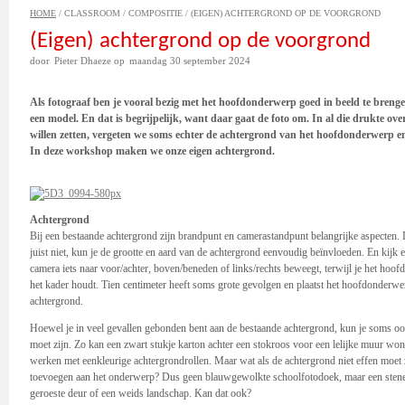
HOME
/
CLASSROOM
/
COMPOSITIE
/
(EIGEN) ACHTERGROND OP DE VOORGROND
(Eigen) achtergrond op de voorgrond
door
Pieter Dhaeze
op
maandag 30 september 2024
Als fotograaf ben je vooral bezig met het hoofdonderwerp goed in beeld te brengen
een model. En dat is begrijpelijk, want daar gaat de foto om. In al die drukte ov
willen zetten, vergeten we soms echter de achtergrond van het hoofdonderwerp en d
In deze workshop maken we onze eigen achtergrond.
.
Achtergrond
Bij een bestaande achtergrond zijn brandpunt en camerastandpunt belangrijke aspecten. 
juist niet, kun je de grootte en aard van de achtergrond eenvoudig beïnvloeden. En kijk e
camera iets naar voor/achter, boven/beneden of links/rechts beweegt, terwijl je het hoof
het kader houdt. Tien centimeter heeft soms grote gevolgen en plaatst het hoofdonderwe
achtergrond.
Hoewel je in veel gevallen gebonden bent aan de bestaande achtergrond, kun je soms oo
moet zijn. Zo kan een zwart stukje karton achter een stokroos voor een lelijke muur won
werken met eenkleurige achtergrondrollen. Maar wat als de achtergrond niet effen moet z
toevoegen aan het onderwerp? Dus geen blauwgewolkte schoolfotodoek, maar een stenen
geroeste deur of een weids landschap. Kan dat ook?