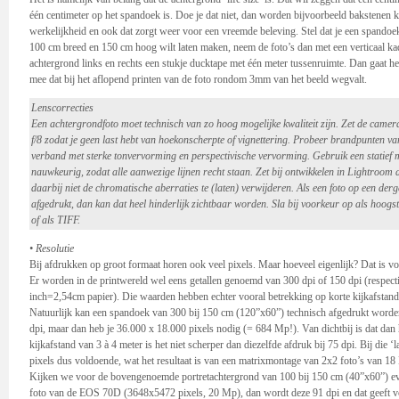
één centimeter op het spandoek is. Doe je dat niet, dan worden bijvoorbeeld bakstenen kl
werkelijkheid en ook dat zorgt weer voor een vreemde beleving. Stel dat je een spandoe
100 cm breed en 150 cm hoog wilt laten maken, neem de foto’s dan met een verticaal kad
achtergrond links en rechts een stukje ducktape met één meter tussenruimte. Dan gaat h
mee dat bij het aflopend printen van de foto rondom 3mm van het beeld wegvalt.
Lenscorrecties
Een achtergrondfoto moet technisch van zo hoog mogelijke kwaliteit zijn. Zet de cam
f/8 zodat je geen last hebt van hoekonscherpte of vignettering. Probeer brandpunten va
verband met sterke tonvervorming en perspectivische vervorming. Gebruik een statief 
nauwkeurig, zodat alle aanwezige lijnen recht staan. Zet bij ontwikkelen in Lightroom 
daarbij niet de chromatische aberraties te (laten) verwijderen. Als een foto op een der
afgedrukt, dan kan dat heel hinderlijk zichtbaar worden. Sla bij voorkeur op als hoog
of als TIFF.
• Resolutie
Bij afdrukken op groot formaat horen ook veel pixels. Maar hoeveel eigenlijk? Dat is voo
Er worden in de printwereld wel eens getallen genoemd van 300 dpi of 150 dpi (respecti
inch=2,54cm papier). Die waarden hebben echter vooral betrekking op korte kijkafstand
Natuurlijk kan een spandoek van 300 bij 150 cm (120”x60”) technisch afgedrukt word
dpi, maar dan heb je 36.000 x 18.000 pixels nodig (= 684 Mp!). Van dichtbij is dat dan
kijkafstand van 3 à 4 meter is het niet scherper dan diezelfde afdruk bij 75 dpi. Bij die ‘l
pixels dus voldoende, wat het resultaat is van een matrixmontage van 2x2 foto’s van 18
Kijken we voor de bovengenoemde portretachtergrond van 100 bij 150 cm (40”x60”) eve
foto van de EOS 70D (3648x5472 pixels, 20 Mp), dan wordt deze 91 dpi en dat geeft v